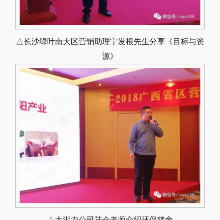
△长沙绿叶南大区营销助理宁发根先生分享《目标与资
源》
△大湘农公司陆会老师介绍环保猪舍