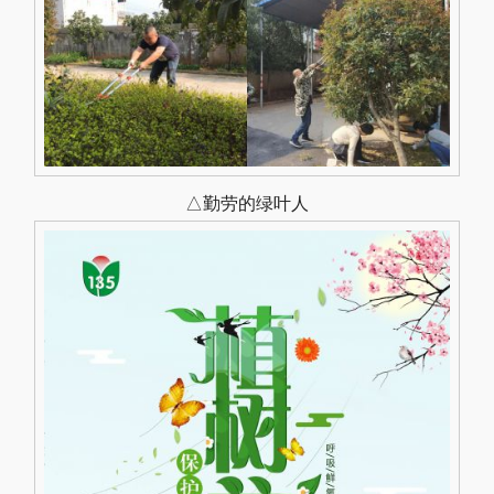
△勤劳的绿叶人