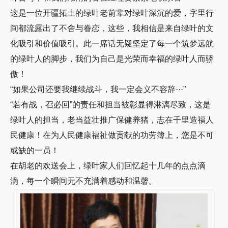
这是一位开疆拓土的绿叶老前辈对绿叶深沉的爱，字里行
间都流露出了不舍与眷恋，这些，我相信是来自绿叶的文
化吸引和价值吸引。此一席话无疑坚定了每一个筑梦远航
的绿叶人的脚步，我们为自己是光荣而幸福的绿叶人而骄
傲！
“如果公司还要我继续战斗，我一定会义不容辞···”
“若有战，召必回”的责任和担当被彰显得淋漓尽致，这是
绿叶人的担当，老当益壮推广保健养猪，志在千里造福人
民健康！在为人民健康福祉做贡献的功劳簿上，您是不可
或缺的一员！
在胡老的欢送会上，绿叶家人们回忆起十几年的点点滴
滴，每一个瞬间无不充满着感动和温馨。